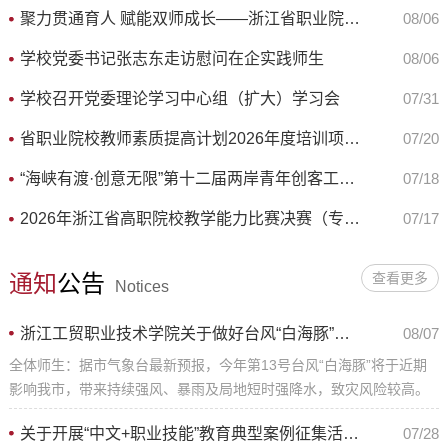
聚力贯通育人 赋能双师成长——浙江省职业院校教师素质提高计划2026年度中高职衔接贯通培养（高职应用电子类）研修班在浙工贸开班
08/06
学校党委书记张志东走访慰问在企实践师生
08/06
学校召开党委理论学习中心组（扩大）学习会
07/31
省职业院校教师素质提高计划2026年度培训项目研修班在浙工贸开班
07/20
“海峡有渡·创意无限”第十二届两岸青年创客工作坊圆满落幕
07/18
2026年浙江省高职院校教学能力比赛决赛（专业课程组）圆满收官
07/17
通知
公告
查看更多
Notices
浙江工贸职业技术学院关于做好台风“白海豚”防御的安全通知
08/07
全体师生：据市气象台最新预报，今年第13号台风“白海豚”将于近期
影响我市，带来持续强风、暴雨及局地短时强降水，致灾风险较高。
省防指已于8月7日12时将防台风应急响应提升至Ⅲ级，学校自然灾害
关于开展“中文+职业技能”教育典型案例征集活动的通知
07/28
应急处置指挥部已启动防汛防台应急响应。当前台风"白海豚"有较大可