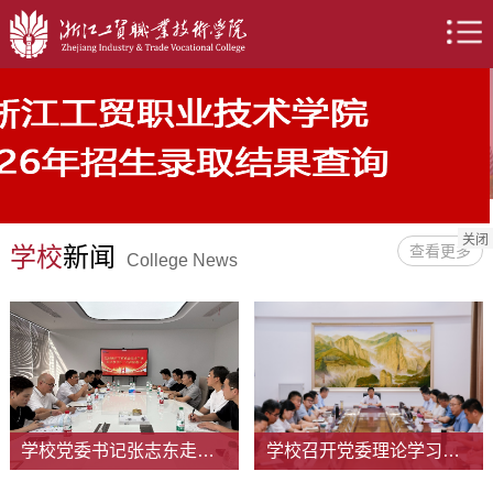
校务服务
校园生活
学校概况
媒体看工贸
教务系统
心理健康教育中心
校训
学校简介
校园风光
统一身份认证平台
现任领导
学校公众号
组织机构
邮件系统
学校章程
统一身份认证平台
工贸云盘
教学科研
就业创业
新闻中心
图书馆
就业网
学校新闻
科技研究
台湾青年创业就业网
媒体看工贸
学报编辑部
信息服务
信息服务
招生
信息公开
网站导航
招生网
专业设置
校历
校历
网站导航
智慧校园综合门户
重点专业
通勤车安排
学工系统
数字资源
人才引进
图书馆
人才招聘
光机电应用技术教学资源库
精品课程
新生导读
区域融合
学校概况
知识产权服务园
招生网
校园风光
校训
关闭
学校
新闻
查看更多
College News
学校党委书记张志东走访慰问在企实践师生
学校召开党委理论学习中心组（扩大）学习会