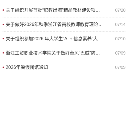
能正面登陆浙江，风大雨强，综合致灾风险较高，生命安全高于一
关于组织开展首批“职教出海”精品教材建设项目校内选拔申报工作的通知
07/20
切，请全体师生务必高度重视。各单位须密切关注台风“白海豚”移动路
径、强度变化及风雨影响范围，根...
关于做好2026年秋季浙江省高校教师教育理论培训及上机考试工作的通知
07/14
关于组织参加2026 年大学生“AI + 信息素养”大赛（高职高专组）校赛的通知
07/10
浙江工贸职业技术学院关于做好台风“巴威”防御的安全通知
07/09
2026年暑假闭馆通知
07/09