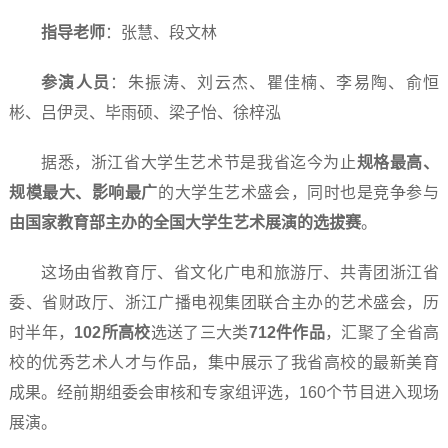
指导老师
：张慧、段文林
参演人员
：朱振涛、刘云杰、瞿佳楠、李易陶、俞恒
彬、吕伊灵、毕雨硕、梁子怡、徐梓泓
据悉，浙江省大学生艺术节是我省迄今为止
规格最高、
规模最大、影响最广
的大学生艺术盛会，同时也是竞争参与
由国家教育部主办的全国大学生艺术展演的选拔赛
。
这场由省教育厅、省文化广电和旅游厅、共青团浙江省
委、省财政厅、浙江广播电视集团联合主办的艺术盛会，历
时半年，
102所高校
选送了三大类
712件作品
，汇聚了全省高
校的优秀艺术人才与作品，集中展示了我省高校的最新美育
成果。经前期组委会审核和专家组评选，160个节目进入现场
展演。