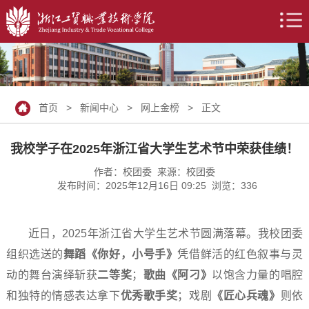
首页
>
新闻中心
>
网上金榜
> 正文
我校学子在2025年浙江省大学生艺术节中荣获佳绩！
作者：校团委 来源：校团委
发布时间：2025年12月16日 09:25 浏览：
336
近日，2025年浙江省大学生艺术节圆满落幕。我校团委
组织选送的
舞蹈《你好，小号手》
凭借鲜活的红色叙事与灵
动的舞台演绎斩获
二等奖
；
歌曲《阿刁》
以饱含力量的唱腔
和独特的情感表达拿下
优秀歌手奖
；戏剧
《匠心兵魂》
则依