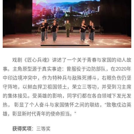
戏剧《匠心兵魂》讲述了一个关于青春与家国的动人故
事。主角原型源于真实事迹：曾服役于边防部队，在2020年
中印边境冲突中，作为特种兵与敌殊死搏斗，右眼负伤仍坚
守阵地，以鲜血捍卫祖国领土，荣立三等功，并受到习主席
的集体接见。受英雄的影响，同学们都在各自领域下发光发
热， 彰显了个人奋斗与家国情怀之间的联结，“致敬戍边英
雄，彰显新时代青年的使命担当。”
获得奖项
：三等奖