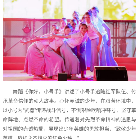
舞蹈《你好，小号手》讲述了小号手追随红军队伍、传
承革命信仰的动人故事。心怀赤诚的少年，在艰苦环境中，
以小号为“武器”传递战斗信号，不惧艰险吹响冲锋号、坚守革
命阵地、点燃革命的希望。传递着对先烈革命精神的追思与
对祖国的赤诚热爱，展现出少年英雄的勇敢担当，“致敬少年
英雄，赓续永不熄灭的红色火种。”