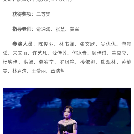
获得奖项
：二等奖
指导老师
：俞通海、张慧、黄军
参演人员
：陈俊羽、林书娴、张文欣、吴优优、游晨
曦、宋文丽、许艺凡、沈佳莲、何冰青、颜佳琪、董嘉应、
杨笑佳、洪嫣、龚宥宁、罗凤艳、楼依娜、熊观林、蒋静
雯、林君洁、王爱丽、章浩哲